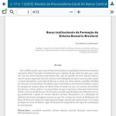
v. 17 n. 1 (2023): Revista da Procuradoria-Geral do Banco Central