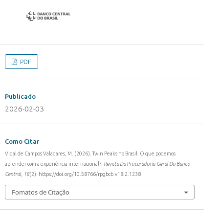
PDF
Publicado
2026-02-03
Como Citar
Vidal de Campos Valadares, M. (2026). Twin Peaks no Brasil: O que podemos
aprender com a experiência internacional?.
Revista Da Procuradoria-Geral Do Banco
Central
,
18
(2). https://doi.org/10.58766/rpgbcb.v18i2.1238
Fomatos de Citação