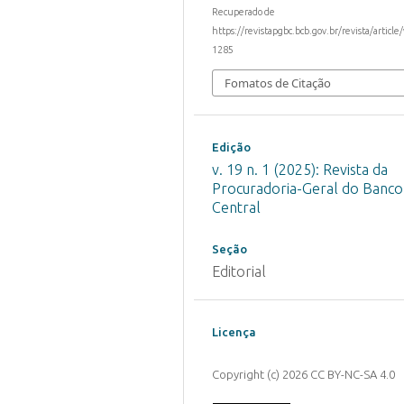
Recuperado de
https://revistapgbc.bcb.gov.br/revista/article
1285
Fomatos de Citação
Edição
v. 19 n. 1 (2025): Revista da
Procuradoria-Geral do Banco
Central
Seção
Editorial
Licença
Copyright (c) 2026 CC BY-NC-SA 4.0