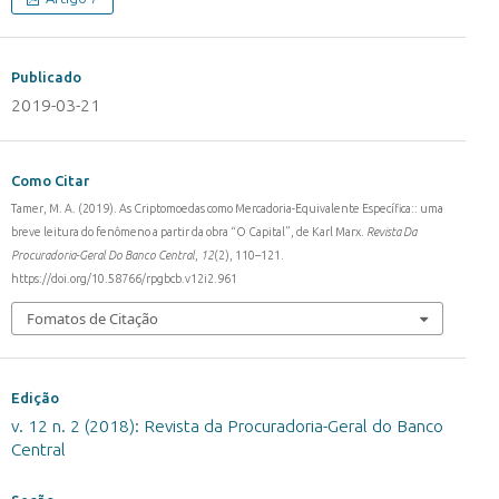
Publicado
2019-03-21
Como Citar
Tamer, M. A. (2019). As Criptomoedas como Mercadoria-Equivalente Específica:: uma
breve leitura do fenômeno a partir da obra “O Capital”, de Karl Marx.
Revista Da
Procuradoria-Geral Do Banco Central
,
12
(2), 110–121.
https://doi.org/10.58766/rpgbcb.v12i2.961
Fomatos de Citação
Edição
v. 12 n. 2 (2018): Revista da Procuradoria-Geral do Banco
Central